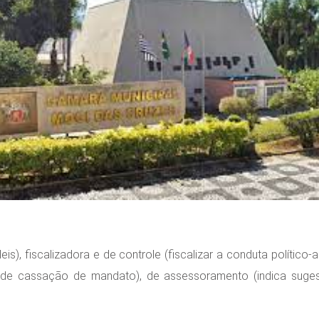
s), fiscalizadora e de controle (fiscalizar a conduta político-ad
 de cassação de mandato), de assessoramento (indica sugestõ