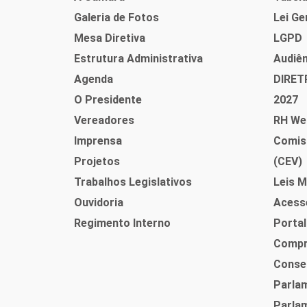
Galeria de Fotos
Lei Ge
Mesa Diretiva
LGPD
Estrutura Administrativa
Audiên
Agenda
DIRET
O Presidente
2027
Vereadores
RH We
Imprensa
Comis
Projetos
(CEV)
Trabalhos Legislativos
Leis M
Ouvidoria
Acess
Regimento Interno
Portal
Compr
Consel
Parlam
Parlam