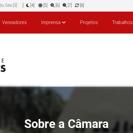
o Site [3]
[4]
[5]
[6]
[7]
[8]
Vereadores
Imprensa
Projetos
Trabalhos
Sobre a Câmara