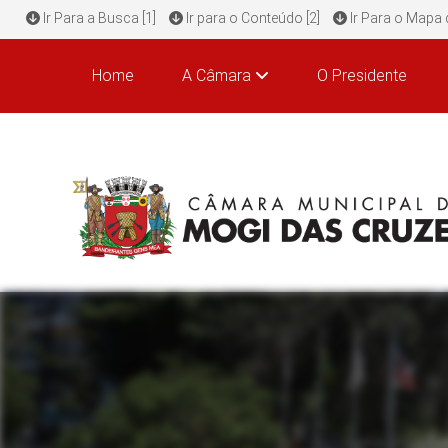
Ir Para a Busca [1]
Ir para o Conteúdo [2]
Ir Para o Mapa d
Home
A Câmara
O Presidente