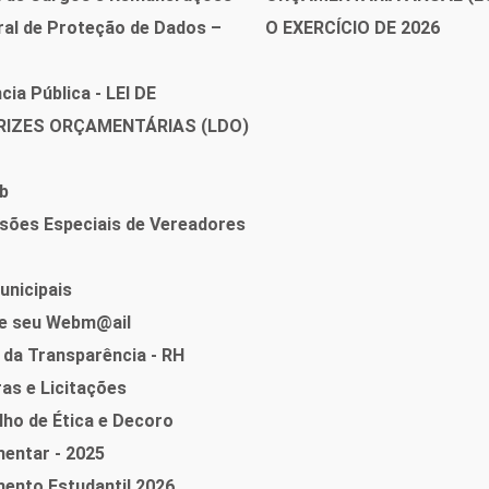
ral de Proteção de Dados –
O EXERCÍCIO DE 2026
cia Pública - LEI DE
RIZES ORÇAMENTÁRIAS (LDO)
b
sões Especiais de Vereadores
unicipais
e seu Webm@ail
 da Transparência - RH
as e Licitações
ho de Ética e Decoro
entar - 2025
ento Estudantil 2026