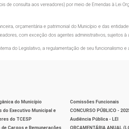
epois de consulta aos vereadores) por meio de Emendas à Lei Or
nceira, orçamentária e patrimonial do Município e das entidades
readores, com exceção dos agentes administrativos, sujeitos à 
nterna do Legislativo, a regulamentação de seu funcionalismo e a
gânica do Município
Comissões Funcionais
 do Executivo Municipal e
CONCURSO PÚBLICO - 202
eres do TCESP
Audiência Pública - LEI
a de Cargos e Remunerações
ORÇAMENTÁRIA ANUAL (L