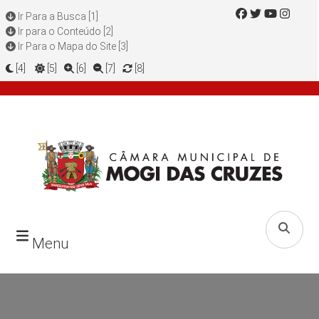
Ir Para a Busca [1]
Ir para o Conteúdo [2]
Ir Para o Mapa do Site [3]
[4]
[5]
[6]
[7]
[8]
Menu