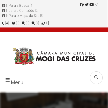
Ir Para a Busca [1]
Ir para o Conteúdo [2]
Ir Para o Mapa do Site [3]
[4]
[5]
[6]
[7]
[8]
Menu