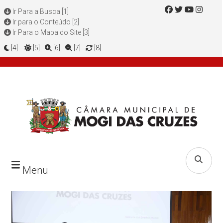
Ir Para a Busca [1]
Ir para o Conteúdo [2]
Ir Para o Mapa do Site [3]
[4]
[5]
[6]
[7]
[8]
Menu