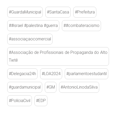
#GuardaMunicipal
#SantaCasa
#Prefeitura
##israel #palestina #guerra
##combateracismo
#associaçaocomercial
#Associação de Profissionais de Propaganda do Alto
Tietê
#Delegacia24h
#LOA2024
#parlamentoestudantil
#guardamunicipal
#GM
#AntonioLinodaSilva
#PolíciaCivil
#EDP