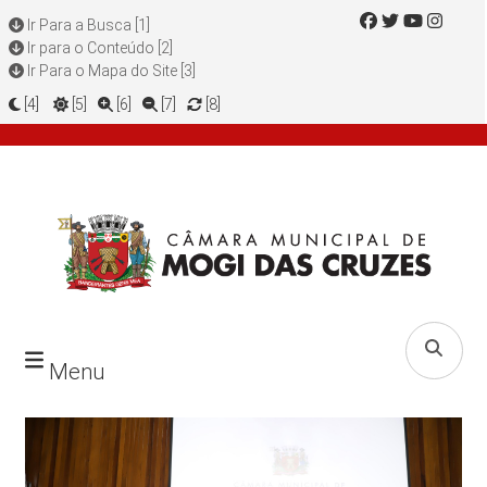
Ir Para a Busca [1]
Ir para o Conteúdo [2]
Ir Para o Mapa do Site [3]
[4]
[5]
[6]
[7]
[8]
Menu